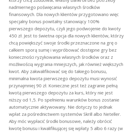
nadmiernego poświęcania własnych środków
finansowych. Dla nowych klientów przygotowano więc
specjalny bonus powitalny stanowiący 100%
pierwszego depozytu, czyli jego podwojenie do kwoty
450 zł. Jest to świetna opcja dla nowych klientów, którzy
chcą powiększyć swoje środki przeznaczone na grę o
całkiem sporą sumę i wypróbować dostępne gry bez
konieczności ryzykowania własnych środków oraz z
możliwością wygrania mniejszych, jak również większych
kwot. Aby zakwalifikować się do takiego bonusu,
minimalna kwota pierwszego depozytu musi wynosić
przynajmniej 90 zł. Konieczne jest też zagranie pełną
kwotą pierwszego depozytu za kurs, który nie jest
niższy od 1,5. Po spełnieniu warunków bonus zostanie
automatycznie aktywowany. Nie dotyczy to jednak
wpłat za pośrednictwem systemów Skrill albo Neteller.
Aby móc wypłacić środki bonusowe, należy obrócić
kwotę bonusu i kwalifikującej się wpłaty 5 albo 6 razy (w