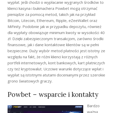
wypłat. Jeśli chodzi o wypłacanie wygranych środków to
klienci kasyna i bukmachera Powbet mogą otrzymać
pieniądze za pomocą metod, takich jak na przykład
Bitcoin, Litecoin, Ethereum, Ripple, eZeeWallet oraz
MiFinity. Podobnie jak w przypadku depozytu, również
dla wypłaty obowiązuje minimum kwoty w wysokości 40
zł. Dzięki zabezpieczonym transakcjom, zarówno środki
finansowe, jak i dane kontaktowe klientów są w pełni
bezpieczne. Duży wybór metod płatności jest istotny ze
względu na fakt, że różni klienci korzystają z różnych
portfeli internetowych, kont bankowych, kart płatniczych
czy też kryptowalut. Uczciwe warunki dotyczące wpłat i
wypłat są istotnymi atutami docenianymi przez szerokie
grono światowych graczy.
Powbet – wsparcie i kontakty
Bardzo
ważną