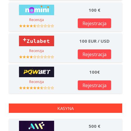
100 €
Recenzja
Rejestracja
100 EUR / USD
Recenzja
Rejestracja
100€
Recenzja
Rejestracja
KASYNA
500 €