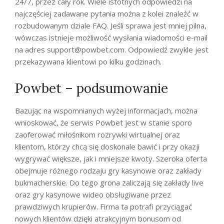
24/7, przez cały rok. Wiele istotnych odpowiedzi na
najczęściej zadawane pytania można z kolei znaleźć w
rozbudowanym dziale FAQ. Jeśli sprawa jest mniej pilna,
wówczas istnieje możliwość wysłania wiadomości e-mail
na adres support@powbet.com. Odpowiedź zwykle jest
przekazywana klientowi po kilku godzinach.
Powbet – podsumowanie
Bazując na wspomnianych wyżej informacjach, można
wnioskować, że serwis Powbet jest w stanie sporo
zaoferować miłośnikom rozrywki wirtualnej oraz
klientom, którzy chcą się doskonale bawić i przy okazji
wygrywać większe, jak i mniejsze kwoty. Szeroka oferta
obejmuje różnego rodzaju gry kasynowe oraz zakłady
bukmacherskie. Do tego grona zaliczają się zakłady live
oraz gry kasynowe wideo obsługiwane przez
prawdziwych krupierów. Firma ta potrafi przyciągać
nowych klientów dzięki atrakcyjnym bonusom od