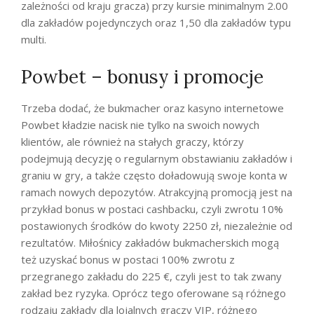
zależności od kraju gracza) przy kursie minimalnym 2.00
dla zakładów pojedynczych oraz 1,50 dla zakładów typu
multi.
Powbet – bonusy i promocje
Trzeba dodać, że bukmacher oraz kasyno internetowe
Powbet kładzie nacisk nie tylko na swoich nowych
klientów, ale również na stałych graczy, którzy
podejmują decyzję o regularnym obstawianiu zakładów i
graniu w gry, a także często doładowują swoje konta w
ramach nowych depozytów. Atrakcyjną promocją jest na
przykład bonus w postaci cashbacku, czyli zwrotu 10%
postawionych środków do kwoty 2250 zł, niezależnie od
rezultatów. Miłośnicy zakładów bukmacherskich mogą
też uzyskać bonus w postaci 100% zwrotu z
przegranego zakładu do 225 €, czyli jest to tak zwany
zakład bez ryzyka. Oprócz tego oferowane są różnego
rodzaju zakłady dla lojalnych graczy VIP, różnego