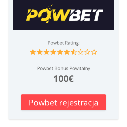
Powbet Rating:
Powbet Bonus Powitalny
100€
Powbet rejestracja