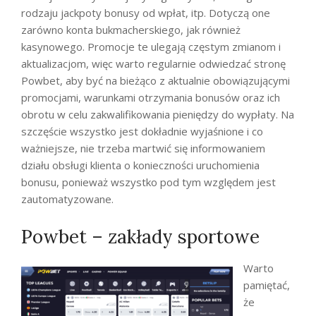
rodzaju jackpoty bonusy od wpłat, itp. Dotyczą one
zarówno konta bukmacherskiego, jak również
kasynowego. Promocje te ulegają częstym zmianom i
aktualizacjom, więc warto regularnie odwiedzać stronę
Powbet, aby być na bieżąco z aktualnie obowiązującymi
promocjami, warunkami otrzymania bonusów oraz ich
obrotu w celu zakwalifikowania pieniędzy do wypłaty. Na
szczęście wszystko jest dokładnie wyjaśnione i co
ważniejsze, nie trzeba martwić się informowaniem
działu obsługi klienta o konieczności uruchomienia
bonusu, ponieważ wszystko pod tym względem jest
zautomatyzowane.
Powbet – zakłady sportowe
Warto
pamiętać,
że