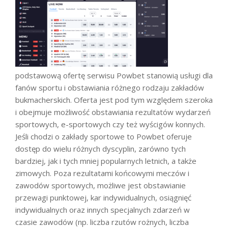
podstawową ofertę serwisu Powbet stanowią usługi dla
fanów sportu i obstawiania różnego rodzaju zakładów
bukmacherskich. Oferta jest pod tym względem szeroka
i obejmuje możliwość obstawiania rezultatów wydarzeń
sportowych, e-sportowych czy też wyścigów konnych.
Jeśli chodzi o zakłady sportowe to Powbet oferuje
dostęp do wielu różnych dyscyplin, zarówno tych
bardziej, jak i tych mniej popularnych letnich, a także
zimowych. Poza rezultatami końcowymi meczów i
zawodów sportowych, możliwe jest obstawianie
przewagi punktowej, kar indywidualnych, osiągnięć
indywidualnych oraz innych specjalnych zdarzeń w
czasie zawodów (np. liczba rzutów rożnych, liczba