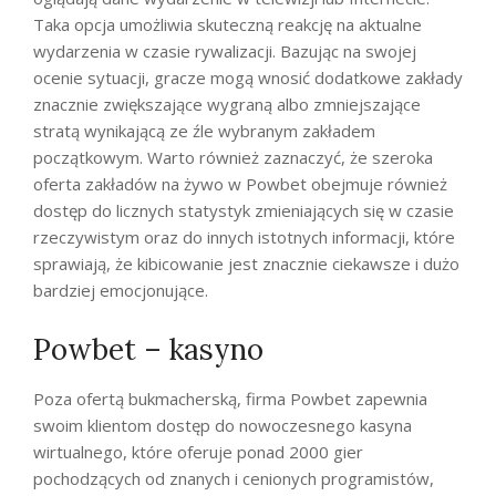
Taka opcja umożliwia skuteczną reakcję na aktualne
wydarzenia w czasie rywalizacji. Bazując na swojej
ocenie sytuacji, gracze mogą wnosić dodatkowe zakłady
znacznie zwiększające wygraną albo zmniejszające
stratą wynikającą ze źle wybranym zakładem
początkowym. Warto również zaznaczyć, że szeroka
oferta zakładów na żywo w Powbet obejmuje również
dostęp do licznych statystyk zmieniających się w czasie
rzeczywistym oraz do innych istotnych informacji, które
sprawiają, że kibicowanie jest znacznie ciekawsze i dużo
bardziej emocjonujące.
Powbet – kasyno
Poza ofertą bukmacherską, firma Powbet zapewnia
swoim klientom dostęp do nowoczesnego kasyna
wirtualnego, które oferuje ponad 2000 gier
pochodzących od znanych i cenionych programistów,