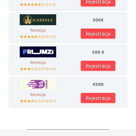
Rejestracja
500€
Recenzja
Rejestracja
500 €
Recenzja
Rejestracja
€500
Recenzja
Rejestracja